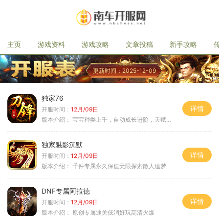
主页
游戏资料
游戏攻略
文章投稿
新手攻略
更新时间：2025-12-09
独家76
详情
开服时间：
12月/09日
版本介绍：
宝宝种类上千，自动成长进阶，天赋培养
独家魅影沉默
详情
开服时间：
12月/09日
版本介绍：
千件专属永久保值无限探索散人追梦
DNF专属阿拉德
详情
开服时间：
12月/09日
版本介绍：
原创专属通关低消好玩高清火爆