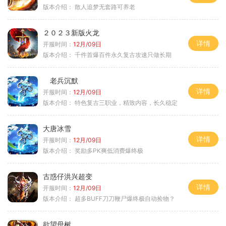
版本介绍：
散人追梦无套路可养老
２０２３新版火龙
详情
开服时间：
12月/09日
版本介绍：
千件首爆百件永久复古攻速只做长期
老兵沉默
详情
开服时间：
12月/09日
版本介绍：
特色复古三职业，精致内容，长久稳定
大唐冰雪
详情
开服时间：
12月/09日
版本介绍：
奖励多PK爽低消费爆终极
古惑仔洪兴超变
详情
开服时间：
12月/09日
版本介绍：
超多BUFF刀刀鞭尸爆终极自动捡物？
欲望母树