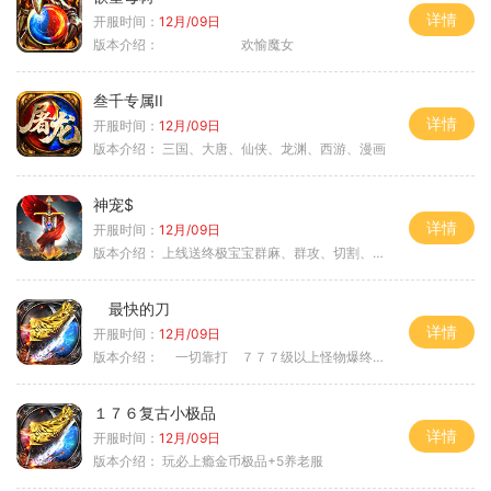
详情
开服时间：
12月/09日
版本介绍：
欢愉魔女
叁千专属II
详情
开服时间：
12月/09日
版本介绍：
三国、大唐、仙侠、龙渊、西游、漫画
神宠$
详情
开服时间：
12月/09日
版本介绍：
上线送终极宝宝群麻、群攻、切割、吸血
最快的刀
详情
开服时间：
12月/09日
版本介绍：
一切靠打 ７７７级以上怪物爆终极
１７６复古小极品
详情
开服时间：
12月/09日
版本介绍：
玩必上瘾金币极品+5养老服