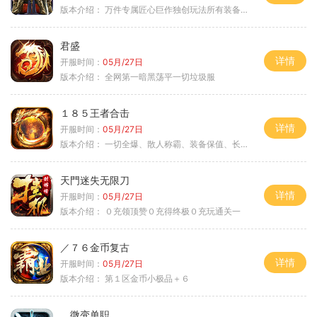
版本介绍：
万件专属匠心巨作独创玩法所有装备靠打
君盛
详情
开服时间：
05月/27日
版本介绍：
全网第一暗黑荡平一切垃圾服
１８５王者合击
详情
开服时间：
05月/27日
版本介绍：
一切全爆、散人称霸、装备保值、长期耐玩
天門迷失无限刀
详情
开服时间：
05月/27日
版本介绍：
０充领顶赞０充得终极０充玩通关一
／７６金币复古
详情
开服时间：
05月/27日
版本介绍：
第１区金币小极品＋６
微变单职