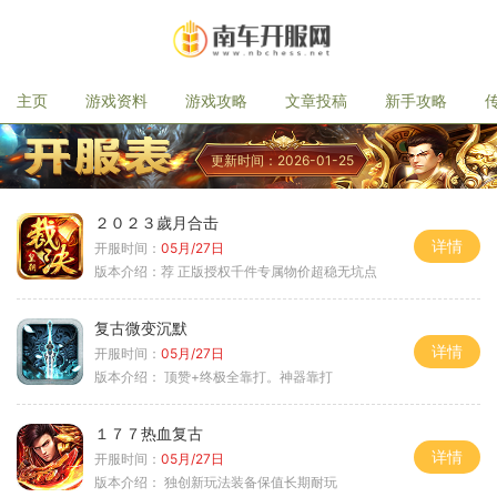
主页
游戏资料
游戏攻略
文章投稿
新手攻略
更新时间：2026-01-25
２０２３歲月合击
详情
开服时间：
05月/27日
版本介绍：
荐 正版授权千件专属物价超稳无坑点
复古微变沉默
详情
开服时间：
05月/27日
版本介绍：
顶赞+终极全靠打。神器靠打
１７７热血复古
详情
开服时间：
05月/27日
版本介绍：
独创新玩法装备保值长期耐玩