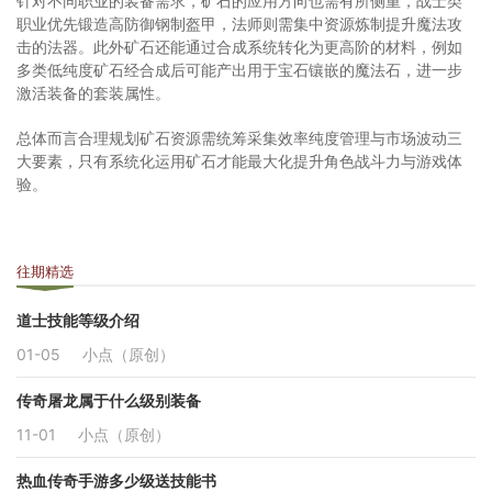
针对不同职业的装备需求，矿石的应用方向也需有所侧重，战士类
职业优先锻造高防御钢制盔甲，法师则需集中资源炼制提升魔法攻
击的法器。此外矿石还能通过合成系统转化为更高阶的材料，例如
多类低纯度矿石经合成后可能产出用于宝石镶嵌的魔法石，进一步
激活装备的套装属性。
总体而言合理规划矿石资源需统筹采集效率纯度管理与市场波动三
大要素，只有系统化运用矿石才能最大化提升角色战斗力与游戏体
验。
往期精选
道士技能等级介绍
01-05
小点（原创）
传奇屠龙属于什么级别装备
11-01
小点（原创）
热血传奇手游多少级送技能书