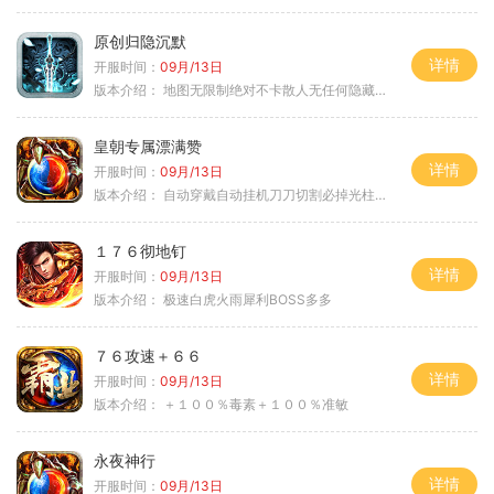
原创归隐沉默
详情
开服时间：
09月/13日
版本介绍：
地图无限制绝对不卡散人无任何隐藏消费
皇朝专属漂满赞
详情
开服时间：
09月/13日
版本介绍：
自动穿戴自动挂机刀刀切割必掉光柱自动
１７６彻地钉
详情
开服时间：
09月/13日
版本介绍：
极速白虎火雨犀利BOSS多多
７６攻速＋６６
详情
开服时间：
09月/13日
版本介绍：
＋１００％毒素＋１００％准敏
永夜神行
详情
开服时间：
09月/13日