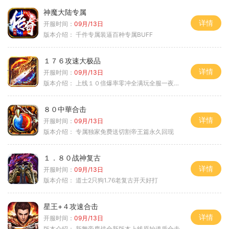
神魔大陆专属
详情
开服时间：
09月/13日
版本介绍：
千件专属装逼百种专属BUFF
１７６攻速大极品
详情
开服时间：
09月/13日
版本介绍：
上线１０倍爆率零冲全满玩全服一夜终极
８０中華合击
详情
开服时间：
09月/13日
版本介绍：
专属独家免费送切割帝王篇永久回现
１．８０战神复古
详情
开服时间：
09月/13日
版本介绍：
道士2只狗1.76老复古开天好打
星王+４攻速合击
详情
开服时间：
09月/13日
版本介绍：
新舞帝鏖战全新版本上线原始道盾合击