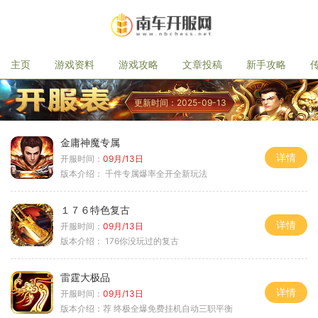
主页
游戏资料
游戏攻略
文章投稿
新手攻略
更新时间：2025-09-13
金庸神魔专属
详情
开服时间：
09月/13日
版本介绍：
千件专属爆率全开全新玩法
１７６特色复古
详情
开服时间：
09月/13日
版本介绍：
176你没玩过的复古
雷霆大极品
详情
开服时间：
09月/13日
版本介绍：
荐 终极全爆免费挂机自动三职平衡