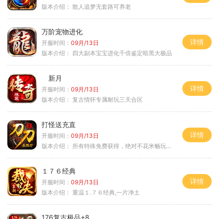
版本介绍：
散人追梦无套路可养老
万阶宠物进化
详情
开服时间：
09月/13日
版本介绍：
四大副本宝宝进化千倍鉴定暗黑大极品
新月
详情
开服时间：
09月/13日
版本介绍：
复古情怀专属耐玩三天合区
打怪送充直
详情
开服时间：
09月/13日
版本介绍：
所有特殊免费获得，绝对不花米畅玩所有地图
１７６经典
详情
开服时间：
09月/13日
版本介绍：
重温１.７６经典,一片净土
176复古极品+8