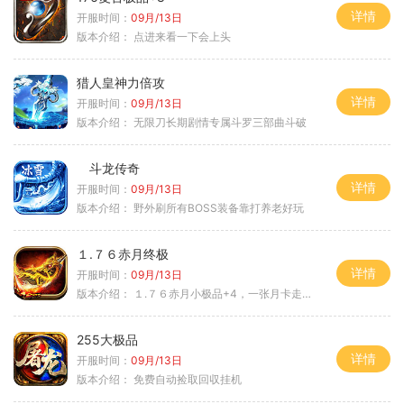
详情
开服时间：
09月/13日
版本介绍：
点进来看一下会上头
猎人皇神力倍攻
详情
开服时间：
09月/13日
版本介绍：
无限刀长期剧情专属斗罗三部曲斗破
斗龙传奇
详情
开服时间：
09月/13日
版本介绍：
野外刷所有BOSS装备靠打养老好玩
１.７６赤月终极
详情
开服时间：
09月/13日
版本介绍：
１.７６赤月小极品+4，一张月卡走天涯a
255大极品
详情
开服时间：
09月/13日
版本介绍：
免费自动捡取回収挂机